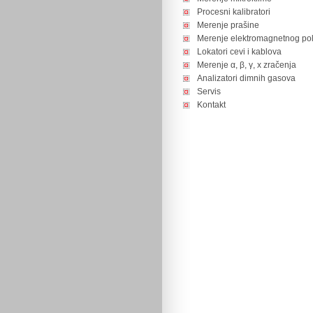
Procesni kalibratori
Merenje prašine
Merenje elektromagnetnog pol
Lokatori cevi i kablova
Merenje α, β, γ, x zračenja
Analizatori dimnih gasova
Servis
Kontakt