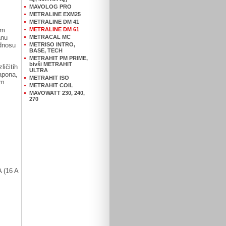
MAVOLOG PRO
METRALINE EXM25
METRALINE DM 41
im
METRALINE DM 61
anu
METRACAL MC
dnosu
METRISO INTRO,
BASE, TECH
METRAHIT PM PRIME,
bivši METRAHIT
ičitih
ULTRA
apona,
METRAHIT ISO
im
METRAHIT COIL
MAVOWATT 230, 240,
270
 (16 A