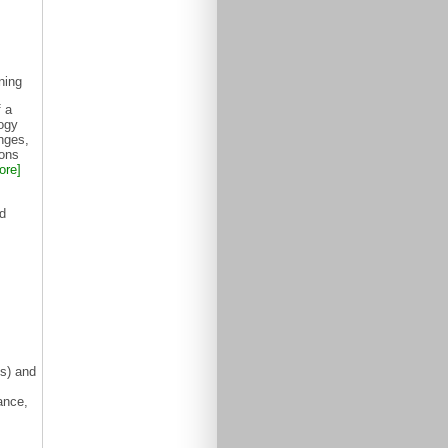
ning
 a
ogy
nges,
ions
ore]
V
ts) and
ance,