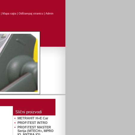
|
Mapa sajta
|
Odštampaj stranicu
|
Admin
Slični proizvodi
METRAHIT H+E Car
PROFiTEST INTRO
PROFiTEST MASTER
Serija (MTECH+, MPRO
IQ, MXTRA IQ)