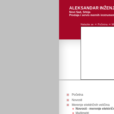
ALEKSANDAR INŽEN
Novi Sad, Srbija
Prodaja i servis mernih instrume
Nalazite se
Početna
Me
Početna
Novosti
Merenje električnih veličina
Novosti - merenje električn
Multimetri