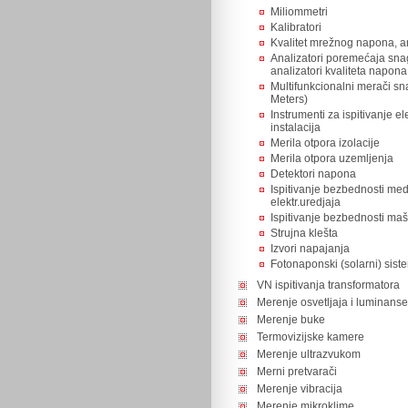
Miliommetri
Kalibratori
Kvalitet mrežnog napona, a
Analizatori poremećaja sna
analizatori kvaliteta napona
Multifunkcionalni merači s
Meters)
Instrumenti za ispitivanje el
instalacija
Merila otpora izolacije
Merila otpora uzemljenja
Detektori napona
Ispitivanje bezbednosti med
elektr.uredjaja
Ispitivanje bezbednosti maš
Strujna klešta
Izvori napajanja
Fotonaponski (solarni) sist
VN ispitivanja transformatora
Merenje osvetljaja i luminanse
Merenje buke
Termovizijske kamere
Merenje ultrazvukom
Merni pretvarači
Merenje vibracija
Merenje mikroklime