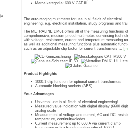
Merna kategorija: 600 V CAT III
ja
The auto-ranging multimeter for use in all fields of electrical
engineering, e.g. electrical installation, study programs and trai
The METRALINE DM61 offers all of the measuring functions of
comprehensive, medium-priced multimeter: convincing technol
with voltage, resistance, current and temperature measuring ra
as well as additional measuring functions plus automatic funct
such as an adjustable clip factor for current transformers …
[m
300 
Product Highlights
1000:1 clip function for optional current transformers
Automatic blocking sockets (ABS)
Your Advantages
Universal use in all fields of electrical engineering!
Measured value indication with digital display (6600 digi
analog scale
Measurement of voltage and current, AC and DC, resist
temperature, continuity/diodes
Current measurement up to 660 A via current clamp
transformer with a transformation ratio of 1000:1