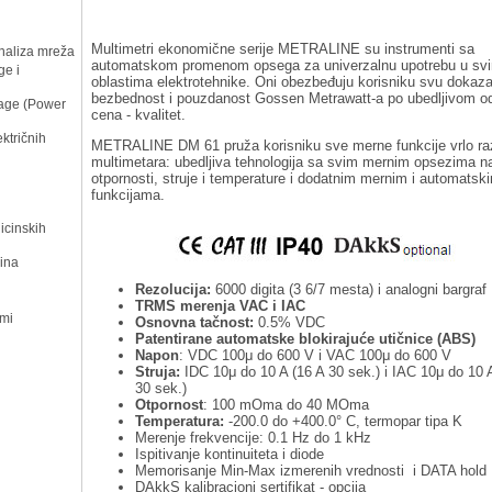
Multimetri ekonomične serije METRALINE su instrumenti sa
naliza mreža
automatskom promenom opsega za univerzalnu upotrebu u sv
ge i
oblastima elektrotehnike. Oni obezbeđuju korisniku svu dokaz
bezbednost i pouzdanost Gossen Metrawatt-a po ubedljivom o
nage (Power
cena - kvalitet.
ektričnih
METRALINE DM 61 pruža korisniku sve merne funkcije vrlo razl
multimetara: ubedljiva tehnologija sa svim mernim opsezima n
otpornosti, struje i temperature i dodatnim mernim i automatsk
funkcijama.
icinskih
ina
Rezolucija:
6000 digita (3 6/7 mesta) i analogni bargraf
TRMS merenja VAC i IAC
emi
Osnovna tačnost:
0.5% VDC
Patentirane automatske blokirajuće utičnice (ABS)
Napon
: VDC 100μ do 600 V i VAC 100μ do 600 V
Struja:
IDC 10μ do 10 A (16 A 30 sek.) i IAC 10μ do 10 A
30 sek.)
Otpornost
: 100 mOma do 40 MOma
Temperatura:
-200.0 do +400.0° C, termopar tipa K
Merenje frekvencije: 0.1 Hz do 1 kHz
Ispitivanje kontinuiteta i diode
Memorisanje Min-Max izmerenih vrednosti i DATA hold
DAkkS kalibracioni sertifikat - opcija