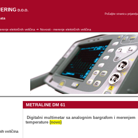
JERING
D.O.O.
Pošaljite stranicu prijatelju
nata
renje električnih veličina
Novosti - merenje električnih veličina
METRALINE DM 61
Digitalni multimetar sa analognim bargrafom i merenjem
temperature
(novo)
ih veličina