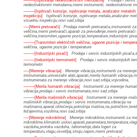
────[Ispitivanje nedestruktivnim metodama]
Prodaja i servis
nedestruktivnim metodama,merni instrumenti, nedestruktivne me
────[Ispitivači korozije, ispitivanje metala, analizator metalni
inspekciju]
Ispitivači korozije, ispitivanje metala,analizator m
vizuelnu inspekciju,novi sad,srbija
──[Merni pretvarači]
Prodaja mernih pretvarača,instrumenti za
veličina,merni pretvarači,aparati za prevođenje,merni pretvarači 
veličina,transmiteri,ugaone pozicije,temperature,industrijski pisa
────[Transmiteri električnih veličina, ugaone pozicije i tempera
veličina, ugaone pozicije i temperature
────[Industrijski pisači]
Prodaja i servis industrijskih pisača,i
────[Industrijski termometri]
Prodaja i servis industrijskih te
termometri
──[Merenje vibracija]
Merenje vibracija,instrumenti za merenje 
instrumenata,univerzalni alati,aparati,merila humanih vibracija,m
instrumenata za merenje vibracije,novi sad,srbija,vojvodina,
────[Merila humanih vibracija]
Instrumenti za merenje humani
vibracija,prodaja i servis instrumenata,novi sad,srbija
────[Merila mašinskih vibracija]
Instrumenti za merenje mašin
mašinskih vibracija,prodaja i servis instrumenata,vibracija na
mašinama,aparat,oštećenja,potrošnja mašina,na putničkim,teret
ležajevima,vozilima,novi sad,srbija
──[Merenje mikroklime]
Merenje mikroklime,instrumenti za mer
mikroklime,klimatski uslovi,aparati,parametara,temperatura,vlaga
vazduha,protoka vazduha, tahometrije,data logeri za
temperaturu,vlagu,osvetljaj,struju,napon,merni pretvarač