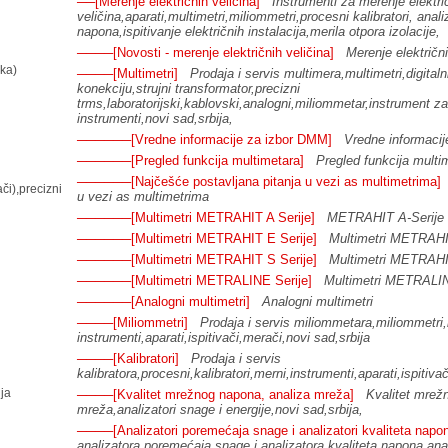
──[Merenje električnih veličina]
Instrumenti za merenje elektri
veličina,aparati,multimetri,miliommetri,procesni kalibratori, anali
napona,ispitivanje električnih instalacija,merila otpora izolacije,
────[Novosti - merenje električnih veličina]
Merenje električni
ka)
────[Multimetri]
Prodaja i servis multimera,multimetri,digitaln
konekciju,strujni transformator,precizni
trms,laboratorijski,kablovski,analogni,miliommetar,instrument z
instrumenti,novi sad,srbija,
──────[Vredne informacije za izbor DMM]
Vredne informaci
──────[Pregled funkcija multimetara]
Pregled funkcija multi
──────[Najčešće postavljana pitanja u vezi as multimetrima]
či),precizni
u vezi as multimetrima
──────[Multimetri METRAHIT A Serije]
METRAHIT A-Serije
──────[Multimetri METRAHIT E Serije]
Multimetri METRAHI
──────[Multimetri METRAHIT S Serije]
Multimetri METRAHI
──────[Multimetri METRALINE Serije]
Multimetri METRALIN
──────[Analogni multimetri]
Analogni multimetri
────[Miliommetri]
Prodaja i servis miliommetara,miliommetri
instrumenti,aparati,ispitivači,merači,novi sad,srbija
────[Kalibratori]
Prodaja i servis
kalibratora,procesni,kalibratori,merni,instrumenti,aparati,ispitiva
ja
────[Kvalitet mrežnog napona, analiza mreža]
Kvalitet mrež
mreža,analizatori snage i energije,novi sad,srbija,
────[Analizatori poremećaja snage i analizatori kvaliteta napo
analizatora poremećaja snage i analizatora kvaliteta napona,anal