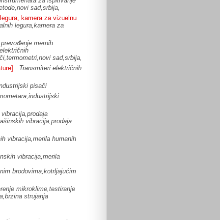
 instrumenata za ispitivanje
tode,novi sad,srbija,
h legura, kamera za vizuelnu
etalnih legura,kamera za
 prevođenje mernih
električnih
či,termometri,novi sad,srbija,
ture]
Transmiteri električnih
ndustrijski pisači
rmometara,industrijski
vibracija,prodaja
ašinskih vibracija,prodaja
h vibracija,merila humanih
skih vibracija,merila
nim brodovima,kotrljajućim
enje mikroklime,testiranje
,brzina strujanja