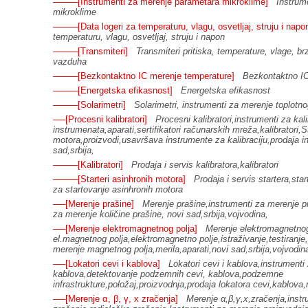
────[Instrumenti za merenje parametara mikroklime]
Instrum
mikroklime
────[Data logeri za temperaturu, vlagu, osvetljaj, struju i napo
temperaturu, vlagu, osvetljaj, struju i napon
────[Transmiteri]
Transmiteri pritiska, temperature, vlage, brz
vazduha
────[Bezkontaktno IC merenje temperature]
Bezkontaktno IC
────[Energetska efikasnost]
Energetska efikasnost
────[Solarimetri]
Solarimetri, instrumenti za merenje toplotn
──[Procesni kalibratori]
Procesni kalibratori,instrumenti za kali
instrumenata,aparati,sertifikatori računarskih mreža,kalibratori,S
motora,proizvodi,usavršava instrumente za kalibraciju,prodaja in
sad,srbija,
────[Kalibratori]
Prodaja i servis kalibratora,kalibratori
────[Starteri asinhronih motora]
Prodaja i servis startera,star
za startovanje asinhronih motora
──[Merenje prašine]
Merenje prašine,instrumenti za merenje p
za merenje količine prašine, novi sad,srbija,vojvodina,
──[Merenje elektromagnetnog polja]
Merenje elektromagnetnog
el.magnetnog polja,elektromagnetno polje,istraživanje,testiranje
merenje magnetnog polja,merila,aparati,novi sad,srbija,vojvodin
──[Lokatori cevi i kablova]
Lokatori cevi i kablova,instrumenti
kablova,detektovanje podzemnih cevi, kablova,podzemne
infrastrukture,položaj,proizvodnja,prodaja lokatora cevi,kablova,
──[Merenje α, β, γ, x zračenja]
Merenje α,β,γ,x,zračenja,instr