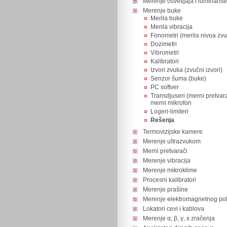
Merenje osvetljaja i luminanse
Merenje buke
Merila buke
Merila vibracija
Fonometri (merila nivoa zvu
Dozimetri
Vibrometri
Kalibratori
Izvori zvuka (zvučni izvori)
Senzor šuma (buke)
PC softver
Transdjuseri (merni pretvara
merni mikrofon
Logeri-limiteri
Rešenja
Termovizijske kamere
Merenje ultrazvukom
Merni pretvarači
Merenje vibracija
Merenje mikroklime
Procesni kalibratori
Merenje prašine
Merenje elektromagnetnog pol
Lokatori cevi i kablova
Merenje α, β, γ, x zračenja