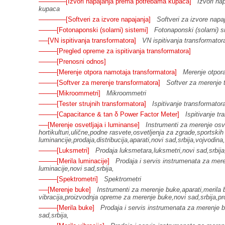
──────[Izvori napajanja prema potrebama kupaca]
Izvori na
kupaca
──────[Softveri za izvore napajanja]
Softveri za izvore napa
────[Fotonaponski (solarni) sistemi]
Fotonaponski (solarni) s
──[VN ispitivanja transformatora]
VN ispitivanja transformator
────[Pregled opreme za ispitivanja transformatora]
────[Prenosni odnos]
────[Merenje otpora namotaja transformatora]
Merenje otpor
────[Softver za merenje transformatora]
Softver za merenje 
────[Mikroommetri]
Mikroommetri
────[Tester strujnih transformatora]
Ispitivanje transformator
────[Capacitance & tan δ Power Factor Meter]
Ispitivanje tr
──[Merenje osvetljaja i luminanse]
Instrumenti za merenje osve
hortikulturi,ulične,podne rasvete,osvetljenja za zgrade,sportskih
luminancije,prodaja,distribucija,aparati,novi sad,srbija,vojvodina,
────[Luksmetri]
Prodaja luksmetara,luksmetri,novi sad,srbija
────[Merila luminacije]
Prodaja i servis instrumenata za mere
luminacije,novi sad,srbija,
────[Spektrometri]
Spektrometri
──[Merenje buke]
Instrumenti za merenje buke,aparati,merila 
vibracija,proizvodnja opreme za merenje buke,novi sad,srbija,pr
────[Merila buke]
Prodaja i servis instrumenata za merenje 
sad,srbija,