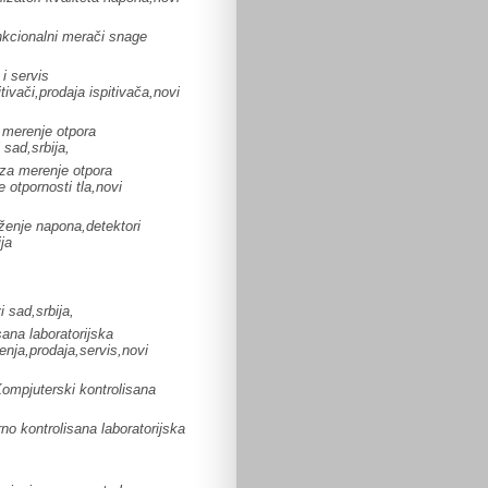
nkcionalni merači snage
i servis
itivači,prodaja ispitivača,novi
 merenje otpora
 sad,srbija,
 za merenje otpora
 otpornosti tla,novi
ženje napona,detektori
ja
i sad,srbija,
ana laboratorijska
nja,prodaja,servis,novi
ompjuterski kontrolisana
no kontrolisana laboratorijska