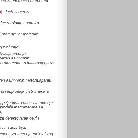
enti za merenje parametara
n]
Data logeri za
ine strujanja i protoka
 merenje temperature
og zračenja
braciju,prodaja
terteri asinhronih
strumenata za kalibraciju,novi
teri asinhronih motora,aparati
rašine,prodaja instrumenata
 polja,instrumenti za merenje
,prodaja instrumenata za
a,
 za detektovanje cevi i
novi sad,srbija,
umenti za merenje radiološkog