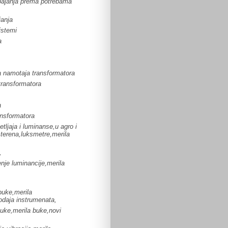
pajanja prema potrebama
janja
istemi
a
a namotaja transformatora
transformatora
a
ansformatora
tljaja i luminanse,u agro i
 terena,luksmetre,merila
,
nje luminancije,merila
buke,merila
odaja instrumenata,
buke,merila buke,novi