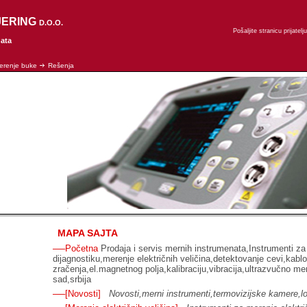
JERING
D.O.O.
Pošaljite stranicu prijatelju
nata
erenje buke
Rešenja
MAPA SAJTA
──Početna
Prodaja i servis mernih instrumenata,Instrumenti za
dijagnostiku,merenje električnih veličina,detektovanje cevi,kabl
zračenja,el.magnetnog polja,kalibraciju,vibracija,ultrazvučno me
sad,srbija
──[Novosti]
Novosti,merni instrumenti,termovizijske kamere,lo