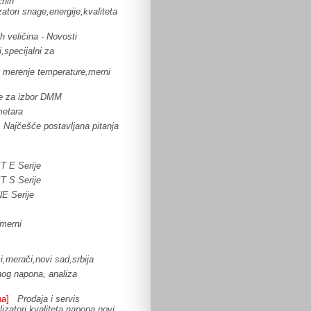
čnih
zatori snage,energije,kvaliteta
h veličina - Novosti
i,specijalni za
a merenje temperature,merni
je za izbor DMM
metara
Najčešće postavljana pitanja
T E Serije
T S Serije
E Serije
,merni
či,merači,novi sad,srbija
nog napona, analiza
na]
Prodaja i servis
izatori kvaliteta napona,novi