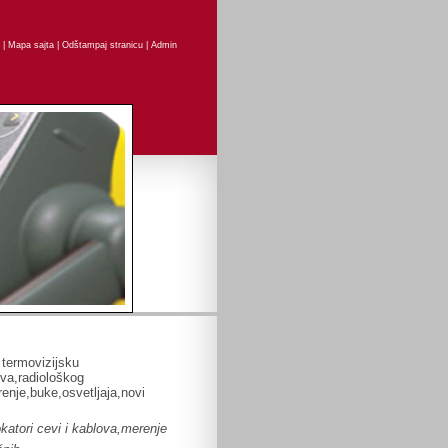
|
Mapa sajta
|
Odštampaj stranicu
|
Admin
 termovizijsku
ova,radiološkog
renje,buke,osvetljaja,novi
katori cevi i kablova,merenje