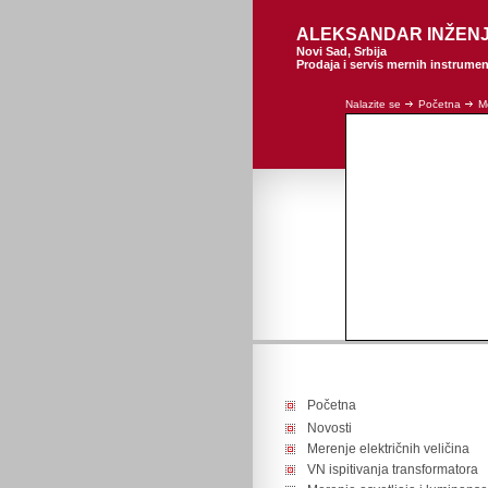
ALEKSANDAR INŽEN
Novi Sad, Srbija
Prodaja i servis mernih instrume
Nalazite se
Početna
M
Početna
Novosti
Merenje električnih veličina
VN ispitivanja transformatora