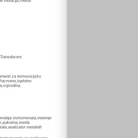
e vibracija,merila
Transducers
umenti za termovizijsku
fracrveno,toplotno
a,vojvodina,
prodaja instrumenata,merenje
i pukotina,merila
tala,analizator metalnih