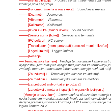
────[Merila vibracija]
Prodaja i servis instrumenata za merenj
vibracije,novi sad,srbija,
────[Fonometri (merila nivoa zvuka)]
Sound level meters
────[Dozimetri]
Dosimeters
────[Vibrometri]
Vibrometri
────[Kalibratori]
Kalibratori
────[Izvori zvuka (zvučni izvori)]
Sound Sources
────[Senzor šuma (buke)]
Sensors and terminals
────[PC softver]
PC softver
────[Transdjuseri (merni pretvarači),precizni merni mikrofon]
────[Logeri-limiteri]
Logger-limiters
────[Rešenja]
──[Termovizijske kamere]
Prodaja termovizijske kamere,instr
dijagnostiku,termovizijska dijagnostika,kamera za termoviziju,in
zračenje,merenje temperature,infracrvene energije,novi sad,srbij
────[Za industriju]
Termovizijske kamere za industriju
────[Za medicinu]
Termovizijske kamere za medicinu
────[za protivpožarstvo (gašenje požara)]
────[za detekciju metana i isparljivih organskih jedinjenja]
──[Merenje ultrazvukom]
Instrumenti za ultrazvučno merenje,
nedestruktivnim metodama,aparati,Merila za ispitivanje,Detektor
debljine,premaza,ispitivači korozije,EDDY Current,ispitivanje me
legura,kamera za vi