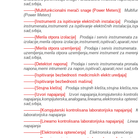
sad,srbija,
────[Multifunkcionalni merači snage (Power Meters)]
Multifu
(Power Meters)
────[Instrumenti za ispitivanje električnih instalacija]
Prodaja 
instrumenata,instrumenti za ispitivanje električnih instalacija,isp
sad,srbija,
────[Merila otpora izolacije]
Prodaja i servis instrumenata za
izolacije,merila otpora izolacije,instrumenti,ispitivači,aparati,novi
────[Merila otpora uzemljenja]
Prodaja i servis instrumenata
uzemljenja,merila otpora uzemljenja,merni instrument za merenje
sad,srbija,
────[Detektori napona]
Prodaja i servis instrumenata pronala
napona,merni intrumenti za napon,ispitivači,aparati,novi sad,srbi
────[Ispitivanje bezbednosti medicinskih elektr.uredjaja]
────[Ispitivanje bezbednosti mašina]
────[Strujna klešta]
Prodaja strujnih klešta,strujna klešta,nov
────[Izvori napajanja]
Izvori napajanja,kompjutersko kontrolis
napajanja,kompijuterska,analogana,linearna,elektronska optereće
sad,srbija,
──────[Kompjuterski kontrolisana laboratorijska napajanja]
K
laboratorijska napajanja
──────[Linearno kontrolisana laboratorijska napajanja]
Linear
napajanja
──────[Elektronska opterećenja]
Elektronska opterećenja